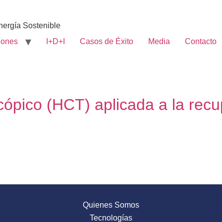
nergía Sostenible
iones
I+D+I
Casos de Éxito
Media
Contacto
cópico (HCT) aplicada a la rec
Quienes Somos
Tecnologías