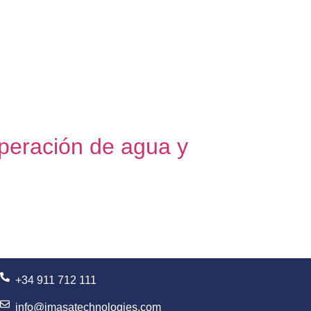
uperación de agua y
+34 911 712 111
info@imasatechnologies.com