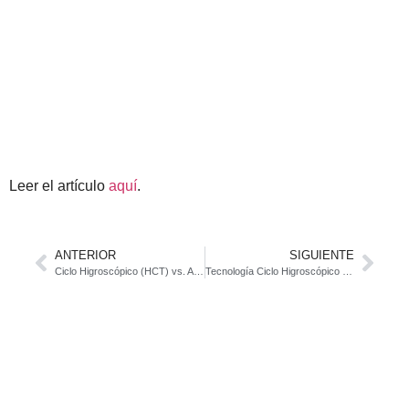
Leer el artículo
aquí
.
ANTERIOR
SIGUIENTE
Ciclo Higroscópico (HCT) vs. Aerocondensador (ACC): ¿Cuál es la mejor tecnología para la generación de energía?
Tecnología Ciclo Higroscópico (HCT) aplicada a la recuperación de agua y energía