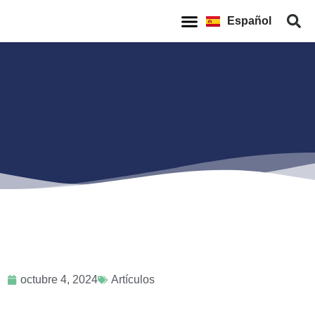
English
Español
Français
Quienes Somos
Casos de Éxito
octubre 4, 2024
Artículos