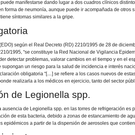
 puede manifestarse dando lugar a dos cuadros clínicos distintos
 en forma de neumonía, aunque puede ir acompañada de otros s
e tiene síntomas similares a la gripe.
gatoria
EDO) según el Real Decreto (RD) 2210/1995 de 28 de diciembre,
10/1995, “se constituye la Red Nacional de Vigilancia Epidem
der detectar problemas, valorar cambios en el tiempo y en el esp
supongan un riesgo para la salud de incidencia e interés nacion
claración obligatoria “[…] se refiere a los casos nuevos de es
nde realizarla a los médicos en ejercicio, tanto del sector púb
n de Legionella spp.
 ausencia de Legionella spp. en las torres de refrigeración es
ración de esta bacteria, debido a zonas de estancamiento de agu
es epidémicos a partir de la dispersión de aerosoles que conti