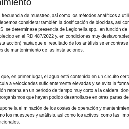
imiento
frecuencia de muestreo, así como los métodos analíticos a utili
o, debemos considerar también la dosificación de biocidas, así 
 Si se determinase presencia de Legionella spp., en función de 
ablecido en el RD 487/2022 y, en condiciones muy desfavorables
ta acción) hasta que el resultado de los análisis se encontrase 
s de mantenimiento de las instalaciones.
que, en primer lugar, el agua está contenida en un circuito c
rcula a velocidades suficientemente elevadas y se evita la for
ación retorna en un período de tiempo muy corto a la caldera, d
roorganismos que hayan podido desarrollarse en otras partes del 
 supone la eliminación de los costes de operación y mantenimie
omo los muestreos y análisis, así como los activos, como las lim
ncionales.