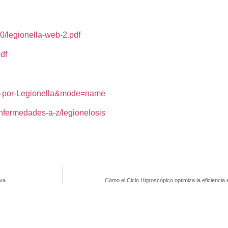
0/legionella-web-2.pdf
df
ion-por-Legionella&mode=name
/enfermedades-a-z/legionelosis
iva
Cómo el Ciclo Higroscópico optimiza la eficienci