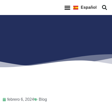
English
Español
Français
Quienes Somos
Casos de Éxito
febrero 6, 2024
Blog